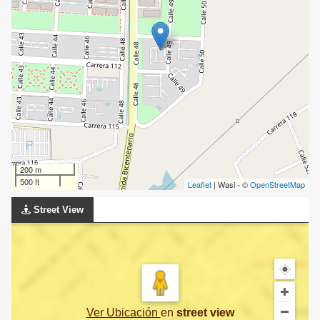
200 m
500 ft
Leaflet
| Wasi - ©
OpenStreetMap
Street View
Ver Ubicación
en
street view