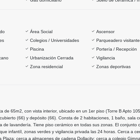
ado
Área Social
Ascensor
es
Colegios / Universidades
Parqueadero visitante
Piscina
Portería / Recepción
rcano
Urbanización Cerrada
Vigilancia
Zona residencial
Zonas deportivas
 de 65m2, con vista interior, ubicado en un 1er piso (Torre B Apto 105
ubierto (66) y depósito (66). Consta de 2 habitaciones, 1 baño, sala 
na de lavandería. Tiene piso cerámico en todas sus zonas. El conjunto 
que infantíl, zonas verdes y vigilancia privada las 24 horas. Cerca a ce
 Plaza; cerca a almacenes de cadena Dollacity; cerca a colegio Gimn