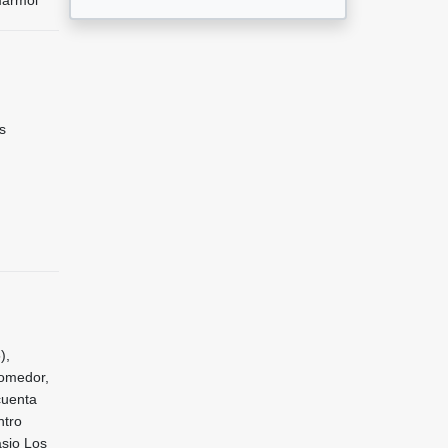
s
),
comedor,
cuenta
ntro
asio Los