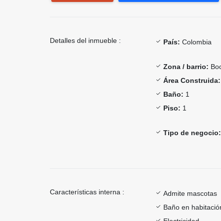
Detalles del inmueble :
País:
Colombia
Zona / barrio:
Boc
Área Construida:
Baño:
1
Piso:
1
Tipo de negocio:
Características interna :
Admite mascotas
Baño en habitación
Electricidad