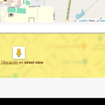
Leaflet
| Wasi - ©
Ope
r Ubicación
en
street view