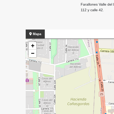
Farallones Valle del
112 y calle 42.
Mapa
+
−