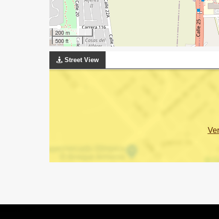
200 m
500 ft
Street View
Ve