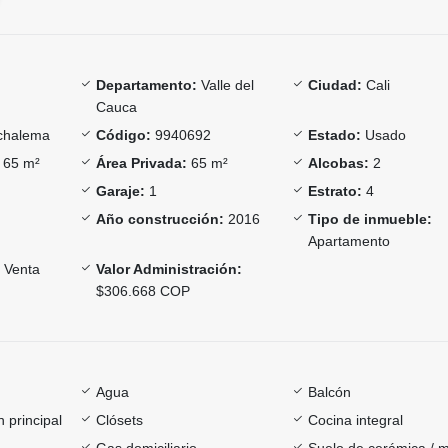
Departamento:
Valle del
Ciudad:
Cali
Cauca
halema
Código:
9940692
Estado:
Usado
65 m²
Área Privada:
65 m²
Alcobas:
2
Garaje:
1
Estrato:
4
Año construcción:
2016
Tipo de inmueble:
Apartamento
Venta
Valor Administración:
$306.668 COP
Agua
Balcón
 principal
Clósets
Cocina integral
Gas domiciliario
Suelo de cerámica / 