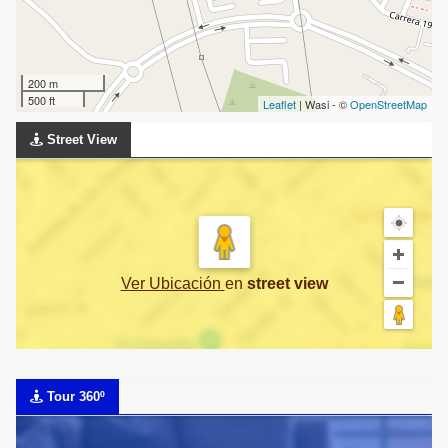
200 m
500 ft
Leaflet
| Wasi - ©
OpenStreetMap
Street View
Ver Ubicación
en
street view
Tour 360º