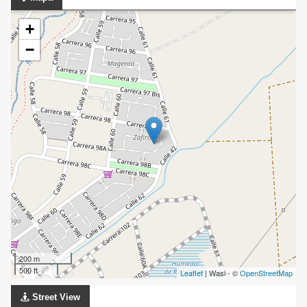
+
−
200 m
500 ft
Leaflet
| Wasi - ©
OpenStreetMap
Street View