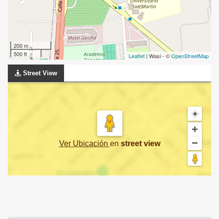
200 m
500 ft
Leaflet
| Wasi - ©
OpenStreetMap
Street View
Ver Ubicación
en
street view