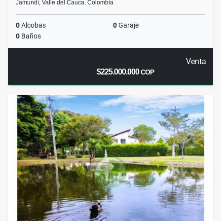
Jamundí, Valle del Cauca, Colombia
0
Alcobas
0
Garaje
0
Baños
Venta
$225.000.000
COP