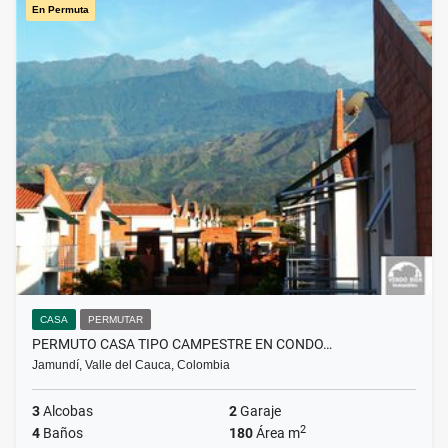
En Permuta
CASA
PERMUTAR
PERMUTO CASA TIPO CAMPESTRE EN CONDO…
Jamundí, Valle del Cauca, Colombia
3
Alcobas
2
Garaje
2
4
Baños
180
Área m