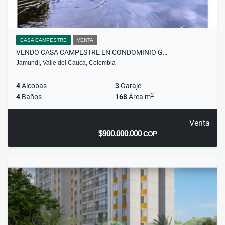
CASA CAMPESTRE
VENTA
VENDO CASA CAMPESTRE EN CONDOMINIO G…
Jamundí, Valle del Cauca, Colombia
4
Alcobas
3
Garaje
2
4
Baños
168
Área m
Venta
$900.000.000
COP