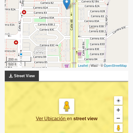
200 m
500 ft
Leaflet
| Wasi - ©
OpenStreetMap
Street View
Ver Ubicación
en
street view