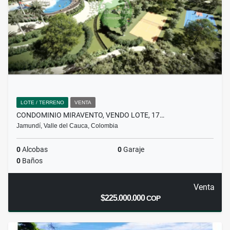
LOTE / TERRENO
VENTA
CONDOMINIO MIRAVENTO, VENDO LOTE, 17…
Jamundí, Valle del Cauca, Colombia
0
Alcobas
0
Garaje
0
Baños
Venta
$225.000.000
COP