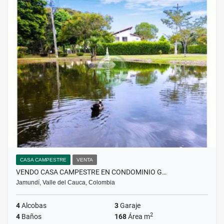
CASA CAMPESTRE
VENTA
VENDO CASA CAMPESTRE EN CONDOMINIO G…
Jamundí, Valle del Cauca, Colombia
4
Alcobas
3
Garaje
2
4
Baños
168
Área m