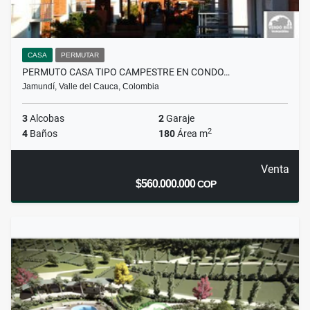
CASA
PERMUTAR
PERMUTO CASA TIPO CAMPESTRE EN CONDO…
Jamundí, Valle del Cauca, Colombia
3
Alcobas
2
Garaje
2
4
Baños
180
Área m
Venta
$560.000.000
COP