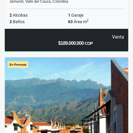
Jamundí, Valle del Cauca, Colombia
2
Alcobas
1
Garaje
2
2
Baños
63
Área m
Venta
$189.000.000
COP
En Permuta