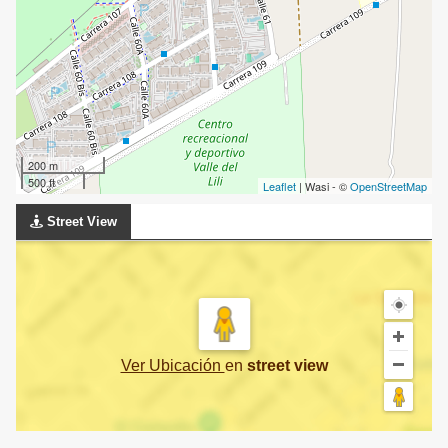
200 m
500 ft
Leaflet
| Wasi - ©
OpenStreetMap
Street View
Ver Ubicación
en
street view