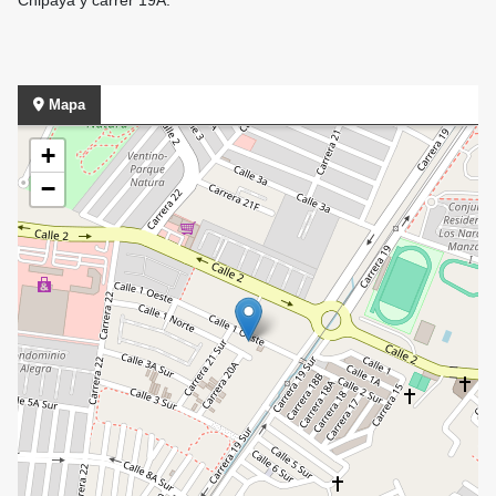
Chipaya y carrer 19A.
Mapa
+
−