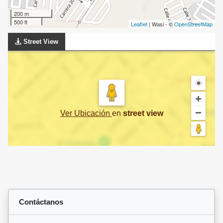
200 m
500 ft
Leaflet
| Wasi - ©
OpenStreetMap
Street View
Ver Ubicación
en
street view
Contáctanos