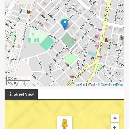
200 m
500 ft
Leaflet
| Wasi - ©
OpenStreetMap
Street View