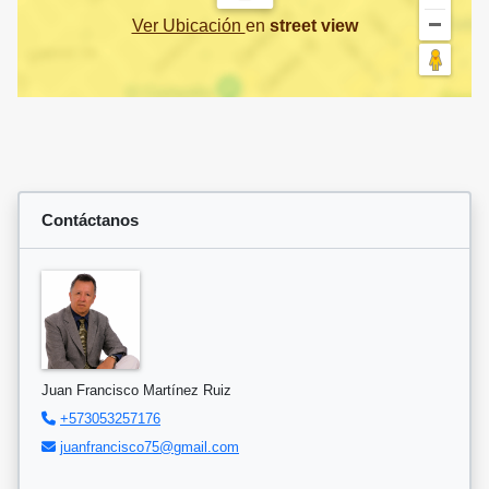
Ver Ubicación
en
street view
Contáctanos
Juan Francisco Martínez Ruiz
+573053257176
juanfrancisco75@gmail.com