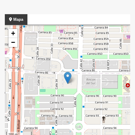
Mapa
+
−
200 m