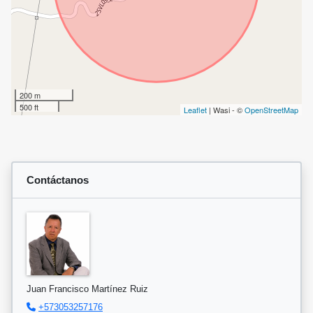
200 m
500 ft
Leaflet
| Wasi - ©
OpenStreetMap
Contáctanos
Juan Francisco Martínez Ruiz
+573053257176