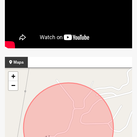
Mapa
+
−