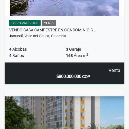
CASA CAMPESTRE
VENTA
VENDO CASA CAMPESTRE EN CONDOMINIO G…
Jamundí, Valle del Cauca, Colombia
4
Alcobas
3
Garaje
2
4
Baños
168
Área m
Venta
$900.000.000
COP