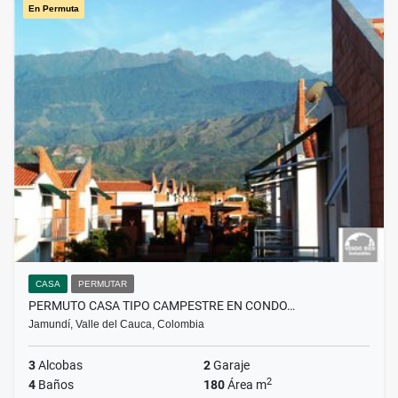
En Permuta
CASA
PERMUTAR
PERMUTO CASA TIPO CAMPESTRE EN CONDO…
Jamundí, Valle del Cauca, Colombia
3
Alcobas
2
Garaje
2
4
Baños
180
Área m