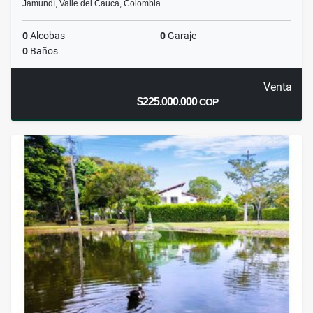
Jamundí, Valle del Cauca, Colombia
0
Alcobas
0
Garaje
0
Baños
Venta
$225.000.000
COP