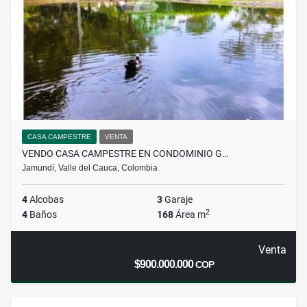
CASA CAMPESTRE
VENTA
VENDO CASA CAMPESTRE EN CONDOMINIO G…
Jamundí, Valle del Cauca, Colombia
4
Alcobas
3
Garaje
2
4
Baños
168
Área m
Venta
$900.000.000
COP