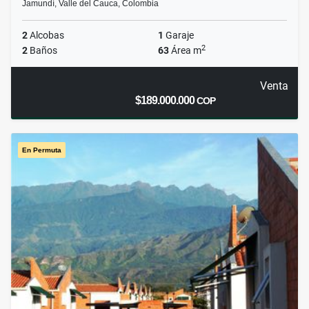
Jamundí, Valle del Cauca, Colombia
2
Alcobas
1
Garaje
2
2
Baños
63
Área m
Venta
$189.000.000
COP
En Permuta