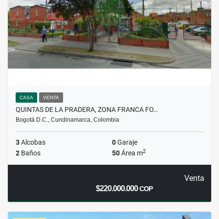
CASA
VENTA
QUINTAS DE LA PRADERA, ZONA FRANCA FO…
Bogotá D.C., Cundinamarca, Colombia
3
Alcobas
0
Garaje
2
2
Baños
50
Área m
Venta
$220.000.000
COP