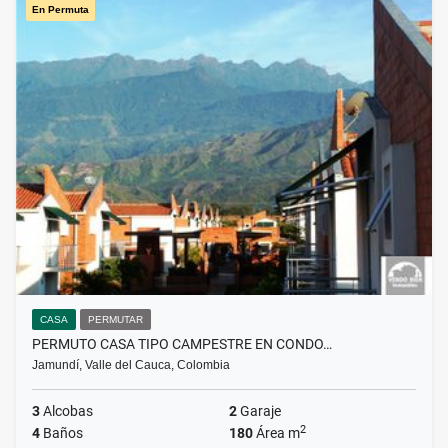
En Permuta
CASA
PERMUTAR
PERMUTO CASA TIPO CAMPESTRE EN CONDO…
Jamundí, Valle del Cauca, Colombia
3
Alcobas
2
Garaje
2
4
Baños
180
Área m