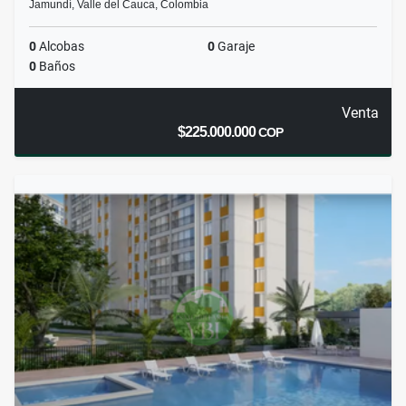
Jamundí, Valle del Cauca, Colombia
0
Alcobas
0
Garaje
0
Baños
Venta
$225.000.000
COP