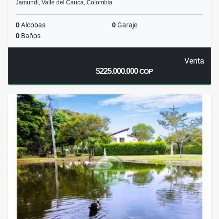
Jamundí, Valle del Cauca, Colombia
0
Alcobas
0
Garaje
0
Baños
Venta
$225.000.000
COP