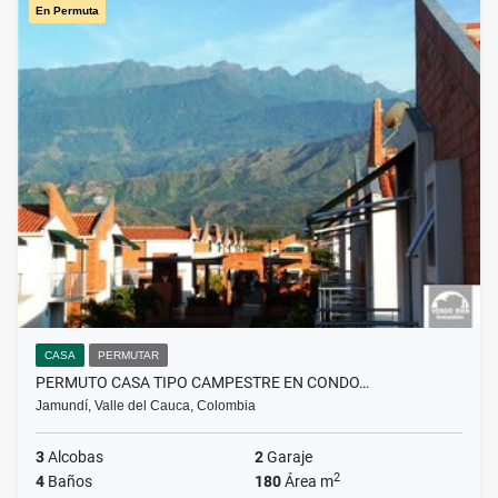
En Permuta
CASA
PERMUTAR
PERMUTO CASA TIPO CAMPESTRE EN CONDO…
Jamundí, Valle del Cauca, Colombia
3
Alcobas
2
Garaje
2
4
Baños
180
Área m