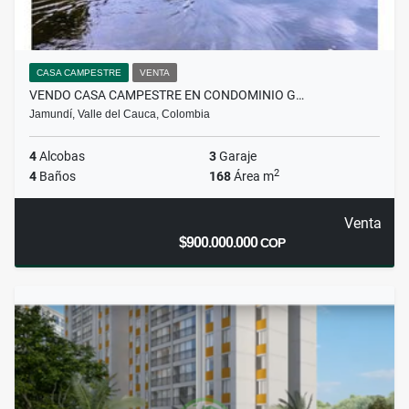
CASA CAMPESTRE
VENTA
VENDO CASA CAMPESTRE EN CONDOMINIO G…
Jamundí, Valle del Cauca, Colombia
4
Alcobas
3
Garaje
2
4
Baños
168
Área m
Venta
$900.000.000
COP