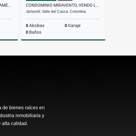
PARA ESTRENAR VENDO APARTAMENTO, PARQUEADERO PROPIO,TUCUMÁ JAMUNDI
CONDOMINIO MIRAVENTO, VENDO LOTE, 1797 MTS, JAMUNDÍ
Jamundí, Valle del Cauca, Colombia
0
Alcobas
0
Garaje
0
Baños
Venta
Venta
$225.000.000
a de bienes raíces en
ustria inmobiliaria y
alta calidad.