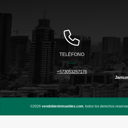
TELÉFONO
+573053257176
Jamund
©2026
vendobieninmuebles.com
, todos los derechos reserva