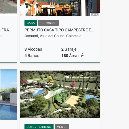
CASA
PERMUTAR
QUINTAS DE LA PRADERA, ZONA FRANCA FONTIBÓN BOGOTÁ, CASA EN VENTA
PERMUTO CASA TIPO CAMPESTRE EN CONDOMINIO TANGELOS ALFAGUARA JAMUNDÍ
ia
Jamundí, Valle del Cauca, Colombia
3
Alcobas
2
Garaje
2
4
Baños
180
Área m
Venta
Venta
$560.000.000
LOTE / TERRENO
VENTA