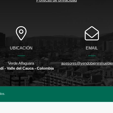
Políticas de privacidad
UBICACIÓN
EMAIL
Verde Alfaguara
asesores@vendobieninmueble
í - Valle del Cauca - Colombia
dos.