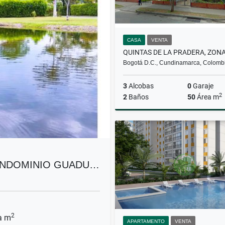
CASA
VENTA
Bogotá D.C., Cundinamarca, Colomb
3
Alcobas
0
Garaje
2
2
Baños
50
Área m
$220.000.000
ONDOMINIO GUADU…
2
a m
APARTAMENTO
VENTA