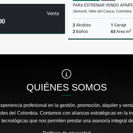
Jamundí, Valle del Cauca, Colombia
Venta
00
2
Alcobas
1
Garaje
2
2
Baños
63
Área m
$189.000.000
QUIÉNES SOMOS
periencia profesional en la gestión, promoción, alquiler y vent
ades del Colombia. Contamos con alianzas estratégicas en la ind
 tecnológicas que nos permiten prestar una asesoría integral de 