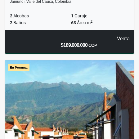
Jamundí, Valle del Cauca, Colombia
2
Alcobas
1
Garaje
2
2
Baños
63
Área m
Venta
$189.000.000
COP
En Permuta