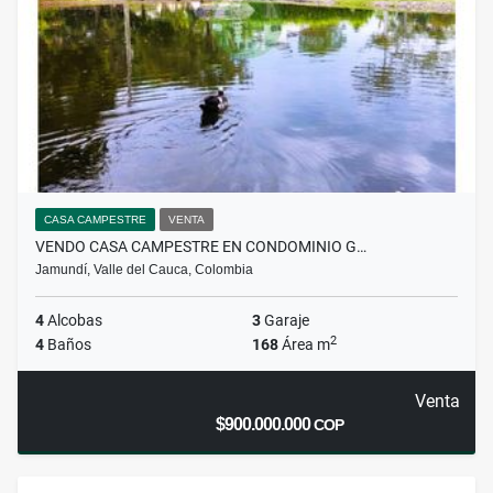
CASA CAMPESTRE
VENTA
VENDO CASA CAMPESTRE EN CONDOMINIO G…
Jamundí, Valle del Cauca, Colombia
4
Alcobas
3
Garaje
2
4
Baños
168
Área m
Venta
$900.000.000
COP