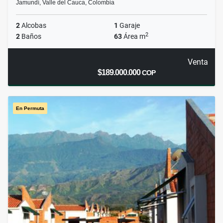
Jamundí, Valle del Cauca, Colombia
2
Alcobas
1
Garaje
2
2
Baños
63
Área m
Venta
$189.000.000
COP
En Permuta