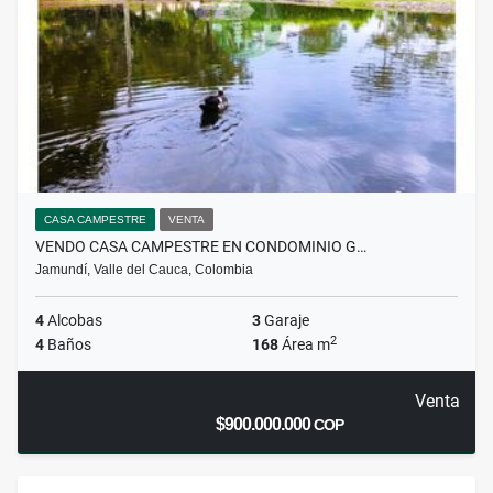
CASA CAMPESTRE
VENTA
VENDO CASA CAMPESTRE EN CONDOMINIO G…
Jamundí, Valle del Cauca, Colombia
4
Alcobas
3
Garaje
2
4
Baños
168
Área m
Venta
$900.000.000
COP