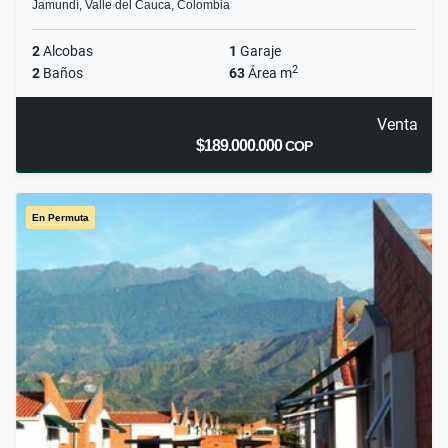
Jamundí, Valle del Cauca, Colombia
2
Alcobas
1
Garaje
2
2
Baños
63
Área m
Venta
$189.000.000
COP
En Permuta