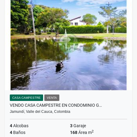
CASA CAMPESTRE
VENTA
VENDO CASA CAMPESTRE EN CONDOMINIO G…
Jamundí, Valle del Cauca, Colombia
4
Alcobas
3
Garaje
2
4
Baños
168
Área m