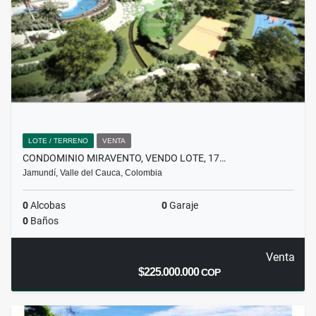
LOTE / TERRENO
VENTA
CONDOMINIO MIRAVENTO, VENDO LOTE, 17…
Jamundí, Valle del Cauca, Colombia
0
Alcobas
0
Garaje
0
Baños
Venta
$225.000.000
COP