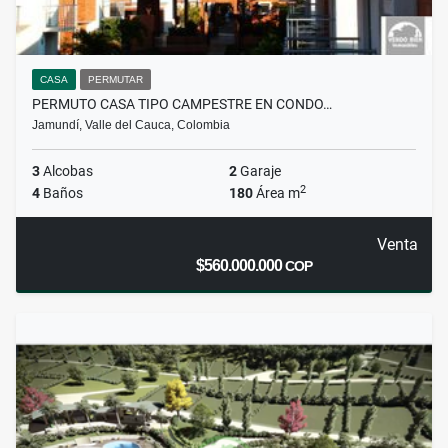
CASA
PERMUTAR
PERMUTO CASA TIPO CAMPESTRE EN CONDO…
Jamundí, Valle del Cauca, Colombia
3
Alcobas
2
Garaje
2
4
Baños
180
Área m
Venta
$560.000.000
COP