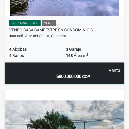
CASA CAMPESTRE
VENTA
VENDO CASA CAMPESTRE EN CONDOMINIO G…
Jamundí, Valle del Cauca, Colombia
4
Alcobas
3
Garaje
2
4
Baños
168
Área m
Venta
$900.000.000
COP