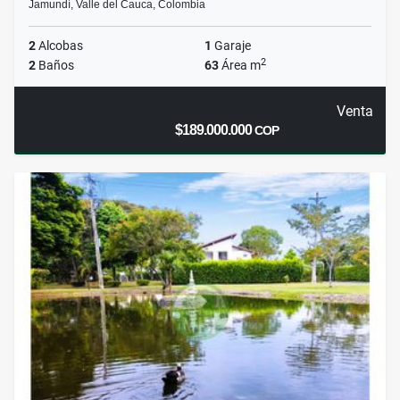
Jamundí, Valle del Cauca, Colombia
2
Alcobas
1
Garaje
2
2
Baños
63
Área m
Venta
$189.000.000
COP