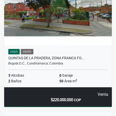
CASA
VENTA
QUINTAS DE LA PRADERA, ZONA FRANCA FO…
Bogotá D.C., Cundinamarca, Colombia
3
Alcobas
0
Garaje
2
2
Baños
50
Área m
Venta
$220.000.000
COP