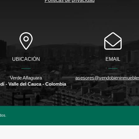
Políticas de privacidad
UBICACIÓN
EMAIL
Verde Alfaguara
asesores@vendobieninmueble
í - Valle del Cauca - Colombia
dos.