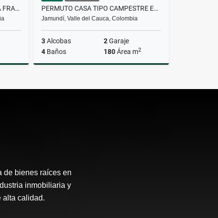
QUINTAS DE LA PRADERA, ZONA FRANCA FONTIBÓN BOGOTÁ, CASA EN VENTA
PERMUTO CASA TIPO CAMPESTRE EN CONDOMINIO TANGELOS ALFAGUARA JAMUNDÍ
ia
Jamundí, Valle del Cauca, Colombia
3
Alcobas
2
Garaje
2
4
Baños
180
Área m
Venta
Venta
$560.000.000
a de bienes raíces en
ustria inmobiliaria y
alta calidad.