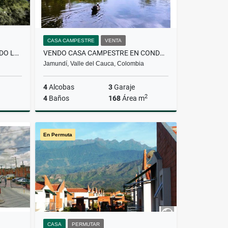
CASA CAMPESTRE
VENTA
CONDOMINIO MIRAVENTO, VENDO LOTE, 1797 MTS, JAMUNDÍ
VENDO CASA CAMPESTRE EN CONDOMINIO GUADUALES DE LAS MERCEDES, JAMUNDÍ
Jamundí, Valle del Cauca, Colombia
4
Alcobas
3
Garaje
2
4
Baños
168
Área m
Venta
Venta
En Permuta
$900.000.000
CASA
PERMUTAR