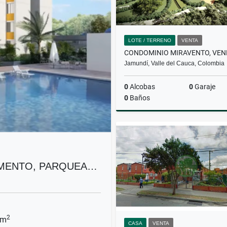
LOTE / TERRENO
VENTA
Jamundí, Valle del Cauca, Colombia
0
Alcobas
0
Garaje
0
Baños
$225.000.000
AMENTO, PARQUEA…
2
 m
CASA
VENTA