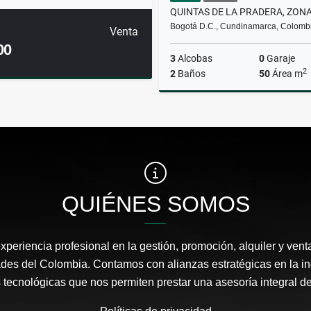
Bogotá D.C., Cundinamarca, Colomb
Venta
00
3
Alcobas
0
Garaje
2
2
Baños
50
Área m
$220.000.000
QUIÉNES SOMOS
periencia profesional en la gestión, promoción, alquiler y vent
ades del Colombia. Contamos con alianzas estratégicas en la ind
 tecnológicas que nos permiten prestar una asesoría integral de 