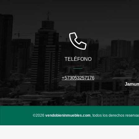
TELÉFONO
+573053257176
Jamund
©2026
vendobieninmuebles.com
, todos los derechos reserva