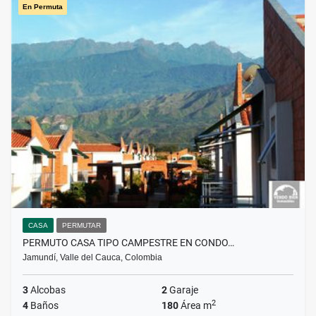
En Permuta
CASA
PERMUTAR
PERMUTO CASA TIPO CAMPESTRE EN CONDO…
Jamundí, Valle del Cauca, Colombia
3
Alcobas
2
Garaje
2
4
Baños
180
Área m