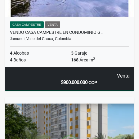
CASA CAMPESTRE
VENTA
VENDO CASA CAMPESTRE EN CONDOMINIO G…
Jamundí, Valle del Cauca, Colombia
4
Alcobas
3
Garaje
2
4
Baños
168
Área m
Venta
$900.000.000
COP