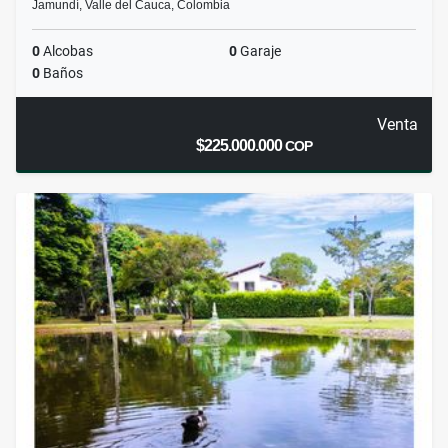
Jamundí, Valle del Cauca, Colombia
0
Alcobas
0
Garaje
0
Baños
Venta
$225.000.000
COP