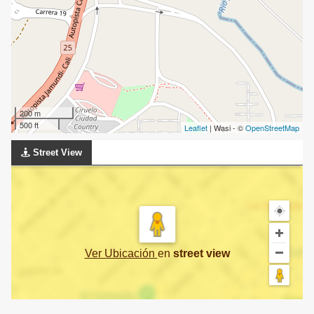
200 m
500 ft
Leaflet
| Wasi - ©
OpenStreetMap
Street View
Ver Ubicación
en
street view